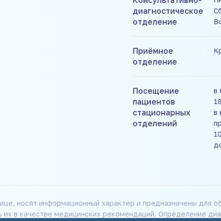
Консультативно-
диагностическое
Сб
отделение
В
Приёмное
К
отделение
Посещение
в 
пациентов
1
стационарных
в
отделений
п
10
д
ице, носят информационный характер и предназначены для об
ь их в качестве медицинских рекомендаций. Определение диа