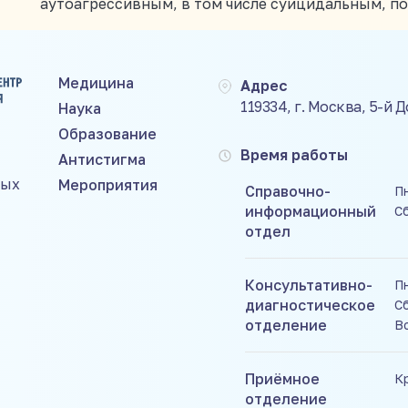
аутоагрессивным, в том числе суицидальным, п
Медицина
Адрес
119334, г. Москва, 5-й 
Наука
Образование
Время работы
Антистигма
ных
Мероприятия
Справочно-
Пн
информационный
С
отдел
Консультативно-
Пн
диагностическое
Сб
отделение
В
Приёмное
К
отделение