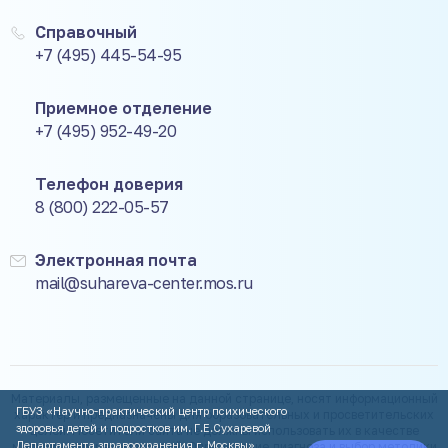
Справочный
+7 (495) 445-54-95
Приемное отделение
+7 (495) 952-49-20
Телефон доверия
8 (800) 222-05-57
Электронная почта
mail@suhareva-center.mos.ru
Материалы, размещенные на данной странице, носят информационный
ГБУЗ «Научно-практический центр психического
характер и предназначены для образовательных и просветительских
здоровья детей и подростков им. Г.Е.Сухаревой
целей. Посетители сайта не должны использовать их в качестве
Департамента здравоохранения г. Москвы»
медицинских рекомендаций. Определение диагноза и выбор методики