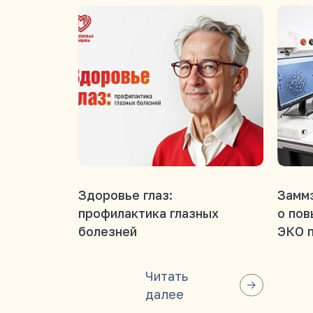
Здоровье глаз:
Заммэ
профилактика глазных
о пов
болезней
ЭКО 
Читать
далее