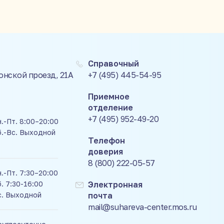
Справочный
Донской проезд, 21А
+7 (495) 445-54-95
Приемное
отделение
+7 (495) 952-49-20
.-Пт. 8:00–20:00
б.-Вс. Выходной
Телефон
доверия
8 (800) 222-05-57
.-Пт. 7:30–20:00
. 7:30-16:00
Электронная
с. Выходной
почта
mail@suhareva-center.mos.ru