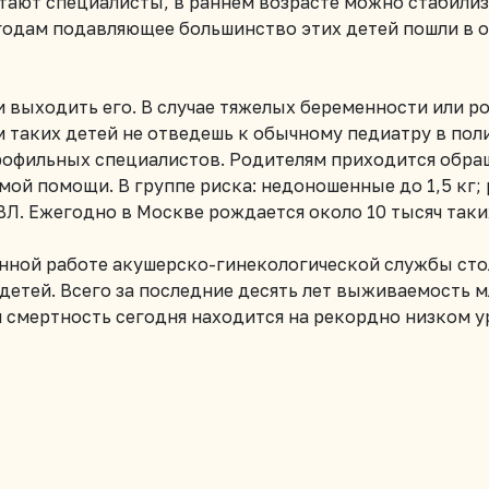
итают специалисты, в раннем возрасте можно стабили
 годам подавляющее большинство этих детей пошли в 
и выходить его. В случае тяжелых беременности или р
 таких детей не отведешь к обычному педиатру в пол
рофильных специалистов. Родителям приходится обращ
мой помощи. В группе риска: недоношенные до 1,5 кг;
Л. Ежегодно в Москве рождается около 10 тысяч таки
нной работе акушерско-гинекологической службы стол
етей. Всего за последние десять лет выживаемость м
ая смертность сегодня находится на рекордно низком у