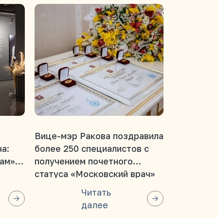
Вице-мэр Ракова поздравила
Вице-мэр 
а:
более 250 специалистов с
Большинс
нам»
получением почетного
учрежден
статуса «Московский врач»
сохранит 
работы 8 
Читать
далее