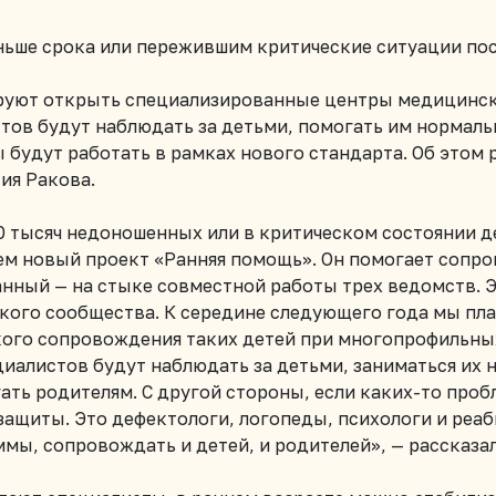
ьше срока или пережившим критические ситуации посл
руют открыть специализированные центры медицинск
в будут наблюдать за детьми, помогать им нормальн
будут работать в рамках нового стандарта. Об этом 
ия Ракова.
 тысяч недоношенных или в критическом состоянии де
ем новый проект «Ранняя помощь». Он помогает сопр
нный — на стыке совместной работы трех ведомств. Э
кого сообщества. К середине следующего года мы пл
го сопровождения таких детей при многопрофильных
алистов будут наблюдать за детьми, заниматься их 
ь родителям. С другой стороны, если каких-то пробл
защиты. Это дефектологи, логопеды, психологи и реа
мы, сопровождать и детей, и родителей»
, — рассказа