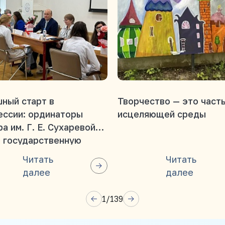
ный старт в
Творчество — это част
ессии: ординаторы
исцеляющей среды
а им. Г. Е. Сухаревой
 государственную
вую аттестацию!
Читать
Читать
далее
далее
1
/
139