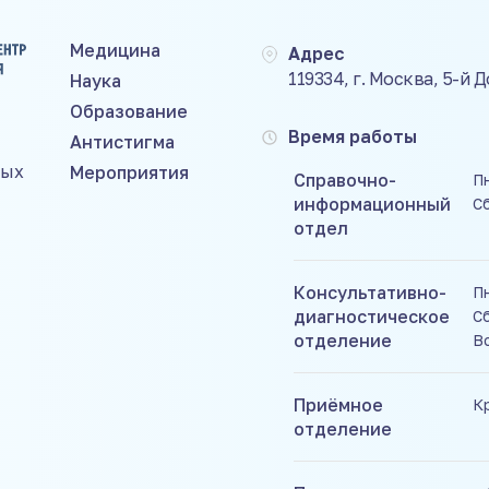
Медицина
Адрес
119334, г. Москва, 5-й 
Наука
Образование
Время работы
Антистигма
ных
Мероприятия
Справочно-
Пн
информационный
С
отдел
Консультативно-
Пн
диагностическое
Сб
отделение
В
Приёмное
К
отделение