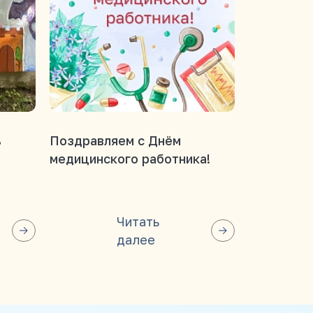
ь
Поздравляем с Днём
В нашем 
медицинского работника!
награжден
Дню меди
работника
Читать
далее