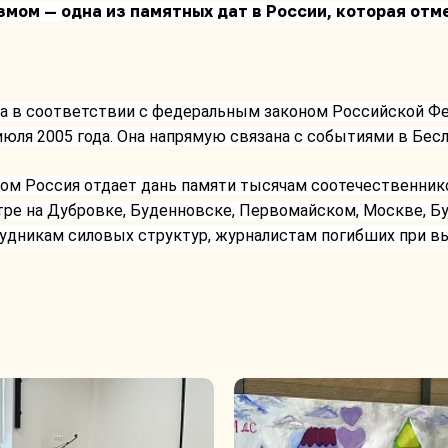
змом — одна из памятных дат в России, которая отм
на в соответствии с федеральным законом Российской Фе
юля 2005 года. Она напрямую связана с событиями в Бесла
ом Россия отдает дань памяти тысячам соотечественнико
тре на Дубровке, Буденновске, Первомайском, Москве, Буй
трудникам силовых структур, журналистам погибших при в