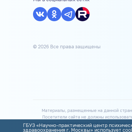
© 2026 Все права защищены
Материалы, размещенные на данной стран
Посетители сайта не должны использоват
исключительной прерогативой вашего лечащег
ГБУЗ «Научно-практический центр психическ
здравоохранения г. Москвы» использует coo
возник