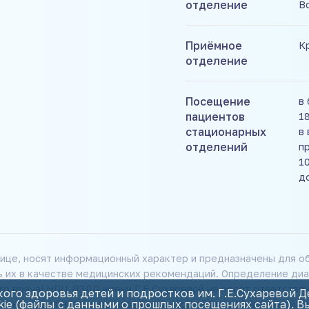
отделение
В
Приёмное
К
отделение
Посещение
в 
пациентов
1
стационарных
в
отделений
п
10
д
ице, носят информационный характер и предназначены для об
ь их в качестве медицинских рекомендаций. Определение диа
о врача! НПЦ ПЗДП имени Г.Е.Сухаревой не несёт ответстве
ого здоровья детей и подростков им. Г.Е.Сухаревой 
kie (файлы с данными о прошлых посещениях сайта). 
шие в результате использования информации, размещенной на