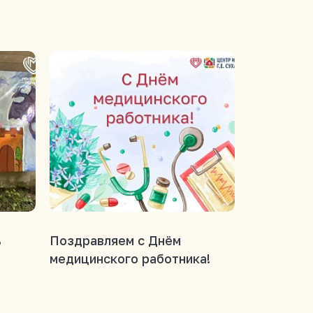
ь
Поздравляем с Днём
В нашем 
медицинского работника!
награжден
Дню меди
работника