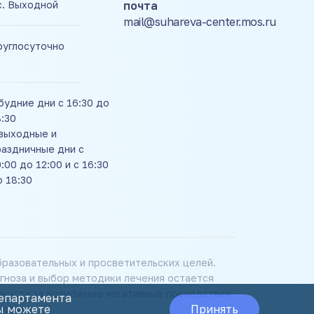
с. Выходной
почта
mail@suhareva-center.mos.ru
руглосуточно
будние дни с 16:30 до
8:30
 выходные и
раздничные дни с
:00 до 12:00 и с 16:30
о 18:30
разовательных и просветительских целей.
гноза и выбор методики лечения остается
нности за возможные негативные последствия,
Департамента
Принять
Вы можете
 сайте.