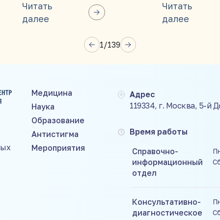
вую аттестацию!
Читать
Читать
далее
далее
1
/
139
Медицина
Адрес
119334, г. Москва, 5-й 
Наука
Образование
Время работы
Антистигма
ных
Мероприятия
Справочно-
Пн
информационный
С
отдел
Консультативно-
Пн
диагностическое
Сб