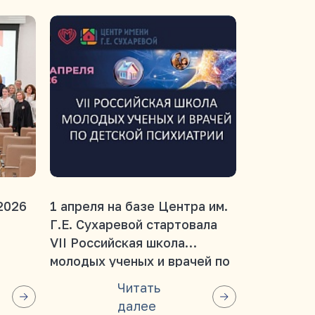
2026
1 апреля на базе Центра им.
ПОСТ-РЕЛИЗ «Язык 
Г.Е. Сухаревой стартовала
контексте
VII Российская школа
здоровья 
молодых ученых и врачей по
детской психиатрии
Читать
далее