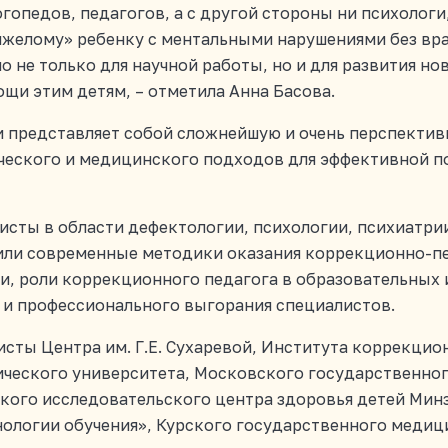
огопедов, педагогов, а с другой стороны ни психолог
желому» ребенку с ментальными нарушениями без врач
 не только для научной работы, но и для развития н
и этим детям, – отметила Анна Басова.
 представляет собой сложнейшую и очень перспектив
ического и медицинского подходов для эффективной 
сты в области дефектологии, психологии, психиатри
дили современные методики оказания коррекционно-п
, роли коррекционного педагога в образовательных 
и профессионального выгорания специалистов.
сты Центра им. Г.Е. Сухаревой, Института коррекцио
ического университета, Московского государственног
ого иссле­довательского центра здоровья детей Мин
нологии обучения», Курского государственного медиц