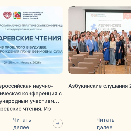
ероссийская научно-
Азбукинские слушания 
ическая конференция с
ународным участием
ревские чтения. Из
ого в будущее: 135 лет
Читать
Читать
я рождения Груни
далее
далее