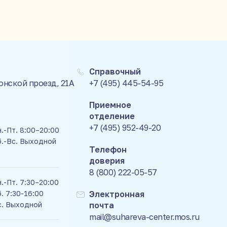
Справочный
Донской проезд, 21А
+7 (495) 445-54-95
Приемное
отделение
+7 (495) 952-49-20
.-Пт. 8:00–20:00
б.-Вс. Выходной
Телефон
доверия
8 (800) 222-05-57
.-Пт. 7:30–20:00
. 7:30-16:00
Электронная
с. Выходной
почта
mail@suhareva-center.mos.ru