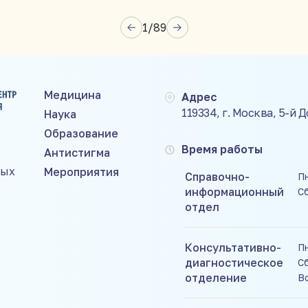
овны Сухаревой»
1
/
89
Медицина
Адрес
119334, г. Москва, 5-й 
Наука
Образование
Время работы
Антистигма
ных
Мероприятия
Справочно-
Пн
информационный
С
отдел
Консультативно-
Пн
диагностическое
Сб
отделение
В