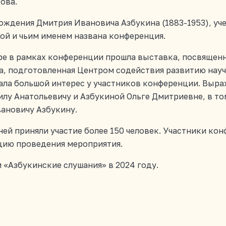
ова.
 рождения Дмитрия Ивановича Азбукина (1883-1953), уч
евой и чьим именем названа конференция.
ре в рамках конференции прошла выставка, посвященна
а, подготовленная Центром содействия развитию нау
ала большой интерес у участников конференции. Выр
у Анатольевичу и Азбукиной Ольге Дмитриевне, в то
ановичу Азбукину.
ней приняли участие более 150 человек. Участники к
цию проведения мероприятия.
 «Азбукинские слушания» в 2024 году.