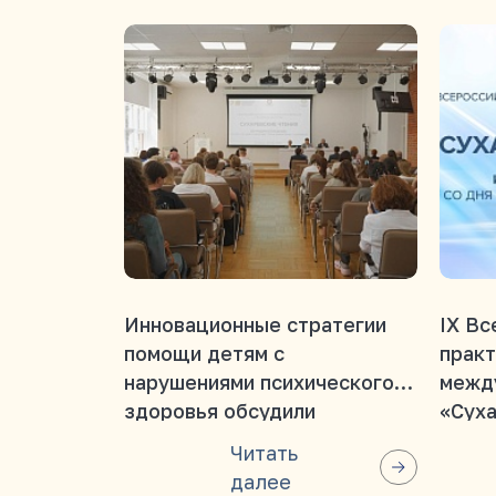
Инновационные стратегии
IX Вс
помощи детям с
практ
нарушениями психического
межд
здоровья обсудили
«Суха
специалисты в Центре им.
прошл
Читать
Г.Е. Сухаревой
со дн
далее