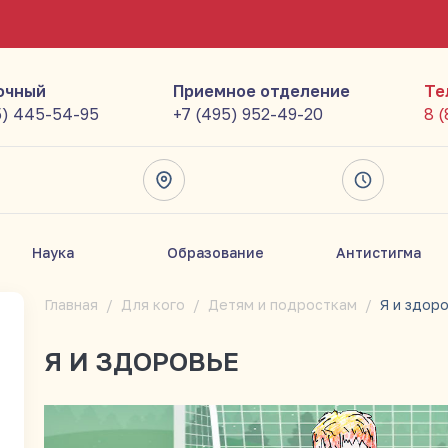
очный
Приемное отделение
Те
5) 445-54-95
+7 (495) 952-49-20
8 
Наука
Образование
Антистигма
Главная
Для кого
Детям и подросткам
Я и здор
Я И ЗДОРОВЬЕ