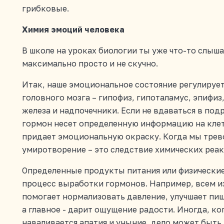
грибковые.
Химия эмоций человека
В школе на уроках биологии ты уже что-то слыша
максимально просто и не скучно.
Итак, наше эмоциональное состояние регулируе
головного мозга – гипофиз, гипоталамус, эпифиз
железа и надпочечники. Если не вдаваться в под
гормон несет определенную информацию на клет
придает эмоциональную окраску. Когда мы трев
умиротворение – это следствие химических реак
Определенные продукты питания или физически
процесс выработки гормонов. Например, всем из
помогает нормализовать давление, улучшает пищ
а главное - дарит ощущение радости. Иногда, ко
наваливается апатия и уныние, дело может быть