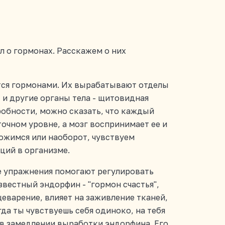
л о гормонах. Расскажем о них
тся гормонами. Их вырабатывают отделы
, и другие органы тела - щитовидная
робности, можно сказать, что каждый
очном уровне, а мозг воспринимает ее и
ожимся или наоборот, чувствуем
ций в организме.
е упражнения помогают регулировать
вестный эндорфин - "гормон счастья",
еварение, влияет на заживление тканей,
гда ты чувствуешь себя одиноко, на тебя
 в замедлении выработки эндорфина. Его