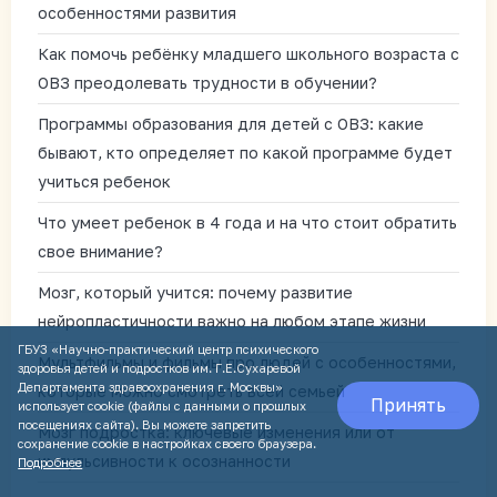
особенностями развития
Как помочь ребёнку младшего школьного возраста с
ОВЗ преодолевать трудности в обучении?
Программы образования для детей с ОВЗ: какие
бывают, кто определяет по какой программе будет
учиться ребенок
Что умеет ребенок в 4 года и на что стоит обратить
свое внимание?
Мозг, который учится: почему развитие
нейропластичности важно на любом этапе жизни
ГБУЗ «Научно-практический центр психического
Мультфильмы и фильмы про людей с особенностями,
здоровья детей и подростков им. Г.Е.Сухаревой
Департамента здравоохранения г. Москвы»
которые можно смотреть всей семьей
Принять
использует cookie (файлы с данными о прошлых
посещениях сайта). Вы можете запретить
Мозг подростка: ключевые изменения или от
сохранение cookie в настройках своего браузера.
импульсивности к осознанности
Подробнее