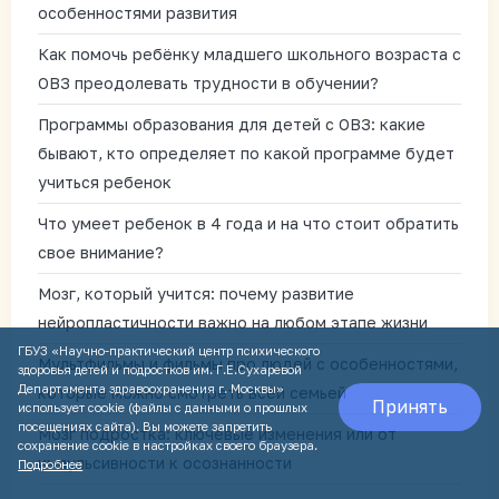
особенностями развития
Как помочь ребёнку младшего школьного возраста с
ОВЗ преодолевать трудности в обучении?
Программы образования для детей с ОВЗ: какие
бывают, кто определяет по какой программе будет
учиться ребенок
Что умеет ребенок в 4 года и на что стоит обратить
свое внимание?
Мозг, который учится: почему развитие
нейропластичности важно на любом этапе жизни
ГБУЗ «Научно-практический центр психического
Мультфильмы и фильмы про людей с особенностями,
здоровья детей и подростков им. Г.Е.Сухаревой
Департамента здравоохранения г. Москвы»
которые можно смотреть всей семьей
Принять
использует cookie (файлы с данными о прошлых
посещениях сайта). Вы можете запретить
Мозг подростка: ключевые изменения или от
сохранение cookie в настройках своего браузера.
импульсивности к осознанности
Подробнее