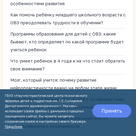
особенностями развития
Как помочь ребёнку младшего школьного возраста с
ОВЗ преодолевать трудности в обучении?
Программы образования для детей с ОВЗ: какие
бывают, кто определяет по какой программе будет
учиться ребенок
Что умеет ребенок в 4 года и на что стоит обратить
свое внимание?
Мозг, который учится: почему развитие
нейропластичности важно на любом этапе жизни
ГБУЗ «Научно-практический центр психического
Мультфильмы и фильмы про людей с особенностями,
здоровья детей и подростков им. Г.Е.Сухаревой
Департамента здравоохранения г. Москвы»
которые можно смотреть всей семьей
Принять
использует cookie (файлы с данными о прошлых
посещениях сайта). Вы можете запретить
Мозг подростка: ключевые изменения или от
сохранение cookie в настройках своего браузера.
импульсивности к осознанности
Подробнее