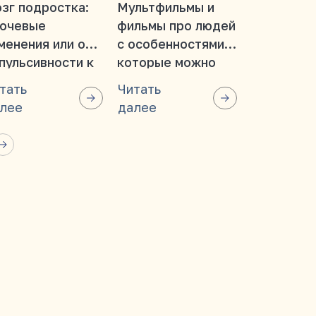
зг подростка:
Мультфильмы и
Мозг, кот
ючевые
фильмы про людей
учится: п
менения или от
с особенностями,
развитие
пульсивности к
которые можно
нейропла
ознанности
смотреть всей
важно на 
тать
Читать
Читать
семьей
этапе жиз
лее
далее
далее