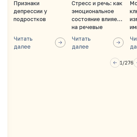
Признаки
Стресс и речь: как
Мо
депрессии у
эмоциональное
кл
подростков
состояние влияет
из
на речевые
им
функции?
ос
Читать
Читать
Чи
далее
далее
да
1
/
276