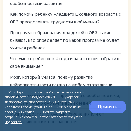
особенностями развития
Как помочь ребёнку младшего школьного возраста с
ОВЗ преодолевать трудности в обучении?
Программы образования для детей с ОВЗ: какие
бывают, кто определяет по какой программе будет
учиться ребенок
Что умеет ребенок в 4 года и на что стоит обратить
свое внимание?
Мозг, который учится: почему развитие
нейропластичности важно на любом этапе жизни
ГБУЗ «Научно-практический центр психического
Мультфильмы и фильмы про людей с особенностями,
здоровья детей и подростков им. Г.Е.Сухаревой
Департамента здравоохранения г. Москвы»
которые можно смотреть всей семьей
Принять
использует cookie (файлы с данными о прошлых
посещениях сайта). Вы можете запретить
Мозг подростка: ключевые изменения или от
сохранение cookie в настройках своего браузера.
импульсивности к осознанности
Подробнее