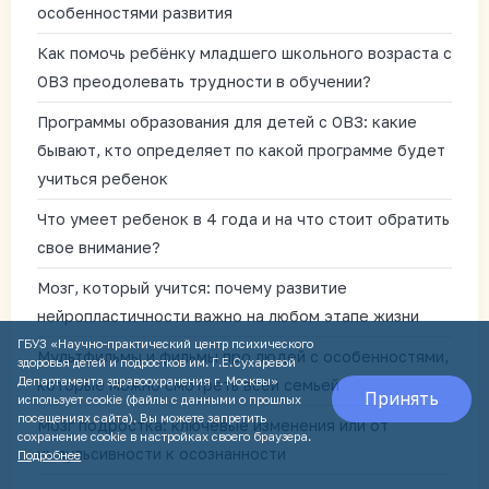
особенностями развития
Как помочь ребёнку младшего школьного возраста с
ОВЗ преодолевать трудности в обучении?
Программы образования для детей с ОВЗ: какие
бывают, кто определяет по какой программе будет
учиться ребенок
Что умеет ребенок в 4 года и на что стоит обратить
свое внимание?
Мозг, который учится: почему развитие
нейропластичности важно на любом этапе жизни
ГБУЗ «Научно-практический центр психического
Мультфильмы и фильмы про людей с особенностями,
здоровья детей и подростков им. Г.Е.Сухаревой
Департамента здравоохранения г. Москвы»
которые можно смотреть всей семьей
Принять
использует cookie (файлы с данными о прошлых
посещениях сайта). Вы можете запретить
Мозг подростка: ключевые изменения или от
сохранение cookie в настройках своего браузера.
импульсивности к осознанности
Подробнее