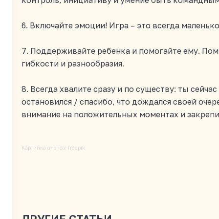
контроль, инициативу и умение быть командным
6. Включайте эмоции! Игра – это всегда маленьк
7. Поддерживайте ребенка и помогайте ему. Помн
гибкости и разнообразия.
8. Всегда хвалите сразу и по существу: ты сейча
остановился / спасибо, что дождался своей очер
внимание на положительных моментах и закрепи
Картинка анонса
:
freepik
ДРУГИЕ СТАТЬИ