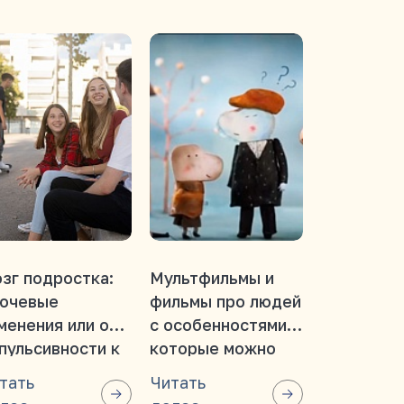
зг подростка:
Мультфильмы и
Мозг, кот
ючевые
фильмы про людей
учится: п
менения или от
с особенностями,
развитие
пульсивности к
которые можно
нейропла
ознанности
смотреть всей
важно на 
тать
Читать
Читать
семьей
этапе жиз