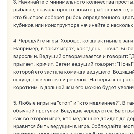
3. Начинайте с минимального количества просты
рыбалке, сначала просто ловите рыбок вместе, а
кто быстрее соберет рыбок определенного цвета
кубиков или конструктора начинайте с нескольк
4. Чередуйте игры. Хорошо, когда активные зан
Например, в таких играх, как "День – ночь". Выб
взрослый. Ведущий отворачивается и говорит: "Де
прыгает, кричит. Затем ведущий говорит: "Ночь!".
которой его застала команда ведущего. Водящий
секунд, шевелится ли ребенок. На первых пора
коротким, в дальнейшем его можно будет увелич
5. Любые игры на "стоп" и "кто медленнее?". В т
обычной прогулки. Ведущие чередуются. Быстрый
как во второй игре, кто медленнее дойдет до де
нравится быть ведущим в игре. Соблюдайте чест