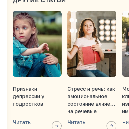
Признаки
Стресс и речь: как
Мо
депрессии у
эмоциональное
кл
подростков
состояние влияет
из
на речевые
им
функции?
ос
Читать
Читать
Чи