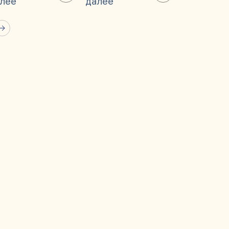
лее
далее
далее