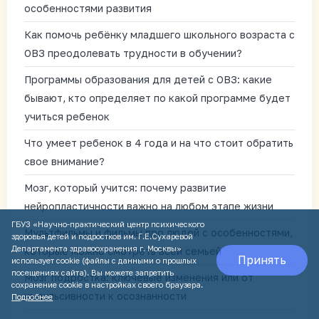
особенностями развития
Как помочь ребёнку младшего школьного возраста с
ОВЗ преодолевать трудности в обучении?
Программы образования для детей с ОВЗ: какие
бывают, кто определяет по какой программе будет
учиться ребенок
Что умеет ребенок в 4 года и на что стоит обратить
свое внимание?
Мозг, который учится: почему развитие
нейропластичности важно на любом этапе жизни
ГБУЗ «Научно-практический центр психического
Мультфильмы и фильмы про людей с особенностями,
здоровья детей и подростков им. Г.Е.Сухаревой
Департамента здравоохранения г. Москвы»
которые можно смотреть всей семьей
Принять
использует cookie (файлы с данными о прошлых
посещениях сайта). Вы можете запретить
Мозг подростка: ключевые изменения или от
сохранение cookie в настройках своего браузера.
импульсивности к осознанности
Подробнее