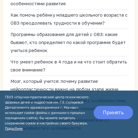
особенностями развития
Как помочь ребёнку младшего школьного возраста с
ОВЗ преодолевать трудности в обучении?
Программы образования для детей с ОВЗ: какие
бывают, кто определяет по какой программе будет
учиться ребенок
Что умеет ребенок в 4 года и на что стоит обратить
свое внимание?
Мозг, который учится: почему развитие
нейропластичности важно на любом этапе жизни
ГБУЗ «Научно-практический центр психического
Мультфильмы и фильмы про людей с особенностями,
здоровья детей и подростков им. Г.Е.Сухаревой
Департамента здравоохранения г. Москвы»
которые можно смотреть всей семьей
Принять
использует cookie (файлы с данными о прошлых
посещениях сайта). Вы можете запретить
Мозг подростка: ключевые изменения или от
сохранение cookie в настройках своего браузера.
импульсивности к осознанности
Подробнее