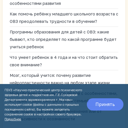
особенностями развития
Как помочь ребёнку младшего школьного возраста с
ОВЗ преодолевать трудности в обучении?
Программы образования для детей с ОВЗ: какие
бывают, кто определяет по какой программе будет
учиться ребенок
Что умеет ребенок в 4 года и на что стоит обратить
свое внимание?
Мозг, который учится: почему развитие
нейропластичности важно на любом этапе жизни
ГБУЗ «Научно-практический центр психического
Мультфильмы и фильмы про людей с особенностями,
здоровья детей и подростков им. Г.Е.Сухаревой
Департамента здравоохранения г. Москвы»
которые можно смотреть всей семьей
Принять
использует cookie (файлы с данными о прошлых
посещениях сайта). Вы можете запретить
Мозг подростка: ключевые изменения или от
сохранение cookie в настройках своего браузера.
импульсивности к осознанности
Подробнее