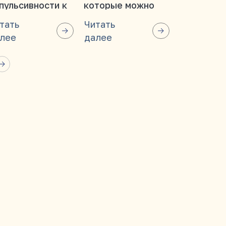
пульсивности к
которые можно
нейропла
ознанности
смотреть всей
важно на 
тать
Читать
Читать
семьей
этапе жиз
лее
далее
далее