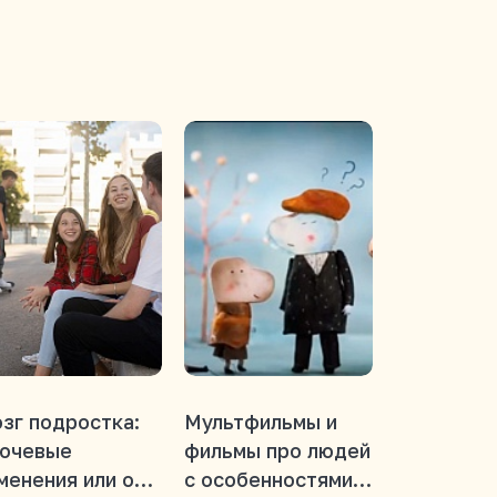
зг подростка:
Мультфильмы и
Мозг, кот
ючевые
фильмы про людей
учится: п
менения или от
с особенностями,
развитие