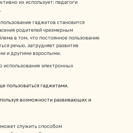
ктивно их использует: педагоги
.
спользование гаджетов становится
асения родителей чрезмерным
лема в том, что постоянное пользование
ться речью, затрудняет развитие
ми и другими взрослыми.
мо использование электронных
бще пользоваться гаджетами.
 используя возможности развивающих и
С может служить способом