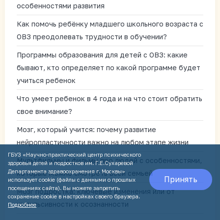
особенностями развития
Как помочь ребёнку младшего школьного возраста с
ОВЗ преодолевать трудности в обучении?
Программы образования для детей с ОВЗ: какие
бывают, кто определяет по какой программе будет
учиться ребенок
Что умеет ребенок в 4 года и на что стоит обратить
свое внимание?
Мозг, который учится: почему развитие
нейропластичности важно на любом этапе жизни
ГБУЗ «Научно-практический центр психического
Мультфильмы и фильмы про людей с особенностями,
здоровья детей и подростков им. Г.Е.Сухаревой
Департамента здравоохранения г. Москвы»
которые можно смотреть всей семьей
Принять
использует cookie (файлы с данными о прошлых
посещениях сайта). Вы можете запретить
Мозг подростка: ключевые изменения или от
сохранение cookie в настройках своего браузера.
импульсивности к осознанности
Подробнее