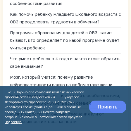
особенностями развития
Как помочь ребёнку младшего школьного возраста с
ОВЗ преодолевать трудности в обучении?
Программы образования для детей с ОВЗ: какие
бывают, кто определяет по какой программе будет
учиться ребенок
Что умеет ребенок в 4 года и на что стоит обратить
свое внимание?
Мозг, который учится: почему развитие
нейропластичности важно на любом этапе жизни
ГБУЗ «Научно-практический центр психического
Мультфильмы и фильмы про людей с особенностями,
здоровья детей и подростков им. Г.Е.Сухаревой
Департамента здравоохранения г. Москвы»
которые можно смотреть всей семьей
Принять
использует cookie (файлы с данными о прошлых
посещениях сайта). Вы можете запретить
Мозг подростка: ключевые изменения или от
сохранение cookie в настройках своего браузера.
импульсивности к осознанности
Подробнее