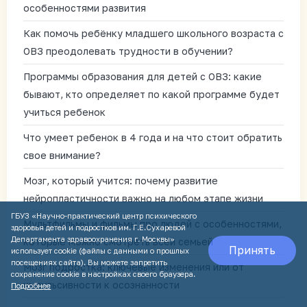
особенностями развития
Как помочь ребёнку младшего школьного возраста с
ОВЗ преодолевать трудности в обучении?
Программы образования для детей с ОВЗ: какие
бывают, кто определяет по какой программе будет
учиться ребенок
Что умеет ребенок в 4 года и на что стоит обратить
свое внимание?
Мозг, который учится: почему развитие
нейропластичности важно на любом этапе жизни
ГБУЗ «Научно-практический центр психического
Мультфильмы и фильмы про людей с особенностями,
здоровья детей и подростков им. Г.Е.Сухаревой
Департамента здравоохранения г. Москвы»
которые можно смотреть всей семьей
Принять
использует cookie (файлы с данными о прошлых
посещениях сайта). Вы можете запретить
Мозг подростка: ключевые изменения или от
сохранение cookie в настройках своего браузера.
импульсивности к осознанности
Подробнее