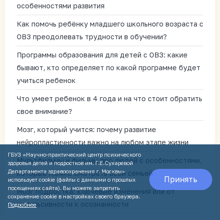
особенностями развития
Как помочь ребёнку младшего школьного возраста с
ОВЗ преодолевать трудности в обучении?
Программы образования для детей с ОВЗ: какие
бывают, кто определяет по какой программе будет
учиться ребенок
Что умеет ребенок в 4 года и на что стоит обратить
свое внимание?
Мозг, который учится: почему развитие
нейропластичности важно на любом этапе жизни
ГБУЗ «Научно-практический центр психического
Мультфильмы и фильмы про людей с особенностями,
здоровья детей и подростков им. Г.Е.Сухаревой
Департамента здравоохранения г. Москвы»
которые можно смотреть всей семьей
Принять
использует cookie (файлы с данными о прошлых
посещениях сайта). Вы можете запретить
Мозг подростка: ключевые изменения или от
сохранение cookie в настройках своего браузера.
импульсивности к осознанности
Подробнее