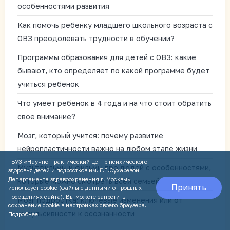
особенностями развития
Как помочь ребёнку младшего школьного возраста с
ОВЗ преодолевать трудности в обучении?
Программы образования для детей с ОВЗ: какие
бывают, кто определяет по какой программе будет
учиться ребенок
Что умеет ребенок в 4 года и на что стоит обратить
свое внимание?
Мозг, который учится: почему развитие
нейропластичности важно на любом этапе жизни
ГБУЗ «Научно-практический центр психического
Мультфильмы и фильмы про людей с особенностями,
здоровья детей и подростков им. Г.Е.Сухаревой
Департамента здравоохранения г. Москвы»
которые можно смотреть всей семьей
Принять
использует cookie (файлы с данными о прошлых
посещениях сайта). Вы можете запретить
Мозг подростка: ключевые изменения или от
сохранение cookie в настройках своего браузера.
импульсивности к осознанности
Подробнее