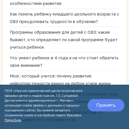
особенностями развития
Как помочь ребёнку младшего школьного возраста с
ОВЗ преодолевать трудности в обучении?
Программы образования для детей с ОВЗ: какие
бывают, кто определяет по какой программе будет
учиться ребенок
Что умеет ребенок в 4 года и на что стоит обратить
свое внимание?
Мозг, который учится: почему развитие
нейропластичности важно на любом этапе жизни
ГБУЗ «Научно-практический центр психического
Мультфильмы и фильмы про людей с особенностями,
здоровья детей и подростков им. Г.Е.Сухаревой
Департамента здравоохранения г. Москвы»
которые можно смотреть всей семьей
Принять
использует cookie (файлы с данными о прошлых
посещениях сайта). Вы можете запретить
Мозг подростка: ключевые изменения или от
сохранение cookie в настройках своего браузера.
импульсивности к осознанности
Подробнее