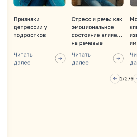
Признаки
Стресс и речь: как
Мо
депрессии у
эмоциональное
кл
подростков
состояние влияет
из
на речевые
им
функции?
ос
Читать
Читать
Чи
далее
далее
да
1
/
276