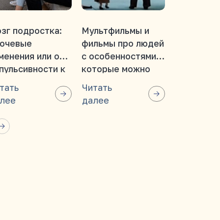
зг подростка:
Мультфильмы и
Мозг, кот
ючевые
фильмы про людей
учится: п
менения или от
с особенностями,
развитие
пульсивности к
которые можно
нейропла
ознанности
смотреть всей
важно на 
тать
Читать
Читать
семьей
этапе жиз
лее
далее
далее