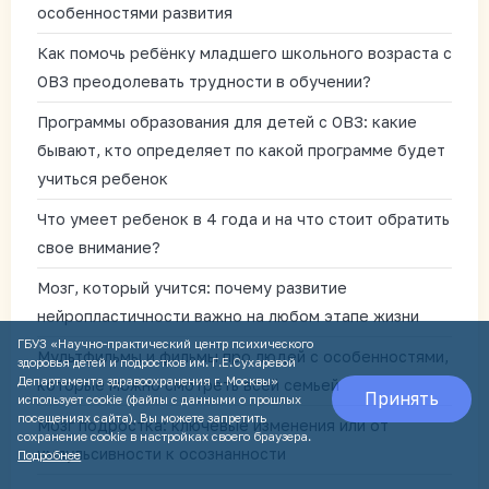
особенностями развития
Как помочь ребёнку младшего школьного возраста с
ОВЗ преодолевать трудности в обучении?
Программы образования для детей с ОВЗ: какие
бывают, кто определяет по какой программе будет
учиться ребенок
Что умеет ребенок в 4 года и на что стоит обратить
свое внимание?
Мозг, который учится: почему развитие
нейропластичности важно на любом этапе жизни
ГБУЗ «Научно-практический центр психического
Мультфильмы и фильмы про людей с особенностями,
здоровья детей и подростков им. Г.Е.Сухаревой
Департамента здравоохранения г. Москвы»
которые можно смотреть всей семьей
Принять
использует cookie (файлы с данными о прошлых
посещениях сайта). Вы можете запретить
Мозг подростка: ключевые изменения или от
сохранение cookie в настройках своего браузера.
импульсивности к осознанности
Подробнее